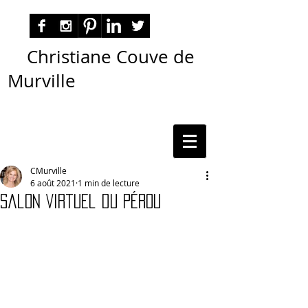
Christiane Couve de
Murville
autora nacional ficção romance espiritualidade
cmurville
CMurville
6 août 2021
1 min de lecture
Salon Virtuel du Pérou