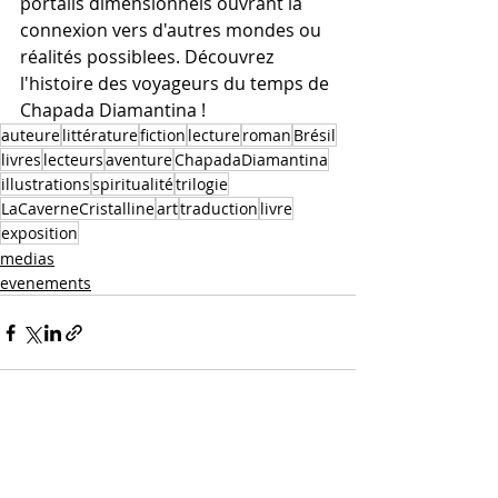
portails dimensionnels ouvrant la 
connexion vers d'autres mondes ou 
réalités possiblees. Découvrez 
l'histoire des voyageurs du temps de 
Chapada Diamantina !
auteure
littérature
fiction
lecture
roman
Brésil
livres
lecteurs
aventure
ChapadaDiamantina
illustrations
spiritualité
trilogie
LaCaverneCristalline
art
traduction
livre
exposition
medias
evenements
Posts récents
Voir tout