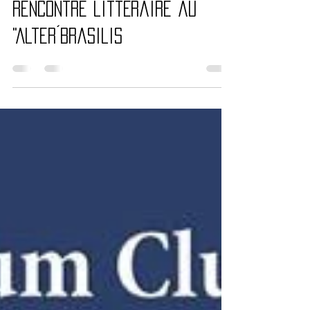
CMurville
28 mai 2021
1 min de lecture
Rencontre littéraire au
"Alter´Brasilis