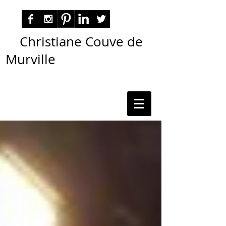
Christiane Couve de
Murville
autora nacional ficção romance espiritualidade
cmurville