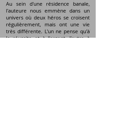
Au sein d'une résidence banale,
l'auteure nous emmène dans un
univers où deux héros se croisent
régulièrement, mais ont une vie
très différente. L'un ne pense qu'à
la réussite et à l'argent, l'autre à
vivre en harmonie avec ce qu'il est
rééellement, avec ce qu'il ressent
et qui lui apporte bonheur et paix.
Leur manière radicalement
opposée d'appréhender la réalité et
d'être en relation avec les autres les
emmènera sur des chemins les
conduisant à un dénouement
inattendu.