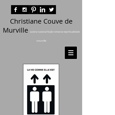
Christiane Couve de
Murville
autora nacional ficção romance espiritualidade
cmurville