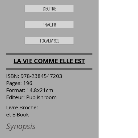
DECITRE
FNAC.FR
TOCALIVROS
LA VIE COMME ELLE EST
ISBN:
978-2384547203
Pages: 196
Format: 14,8x21cm
Editeur: Publishroom
Livre Broché:
et E-Book
Synopsis