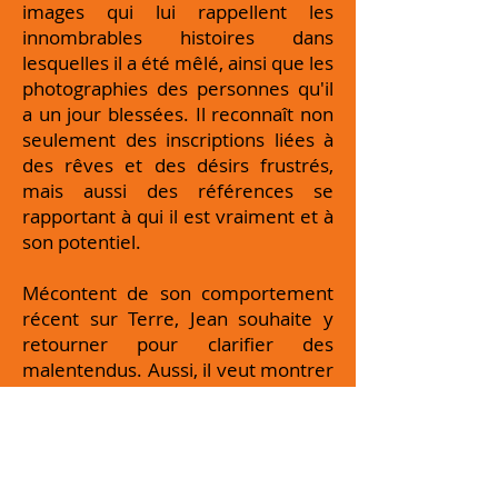
images qui lui rappellent les
innombrables histoires dans
lesquelles il a été mêlé, ainsi que les
photographies des personnes qu'il
a un jour blessées. Il reconnaît non
seulement des inscriptions liées à
des rêves et des désirs frustrés,
mais aussi des références se
rapportant à qui il est vraiment et à
son potentiel.
Mécontent de son comportement
récent sur Terre, Jean souhaite y
retourner pour clarifier des
malentendus. Aussi, il veut montrer
à tout le monde, et prouver à lui-
même, qu'il est un type bien, avec
des qualités. Mais, avant de revenir
sur la planète, il doit boire les eaux
de l'oubli. Ainsi, lorsqu'il apparaît à