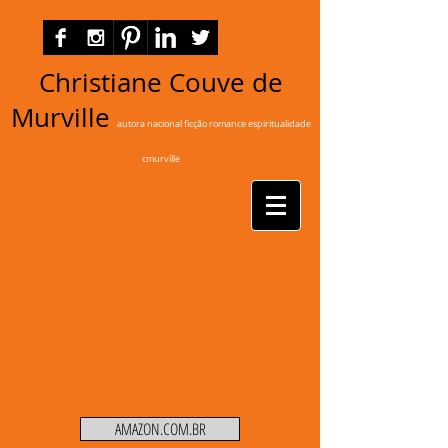
Christiane Couve de
Murville
autora nacional ficção romance espiritualidade
cmurville
AMAZON.COM.BR