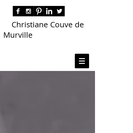
Christiane Couve de
Murville
autora nacional ficção romance espiritualidade
cmurville