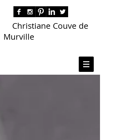
Christiane Couve de
Murville
autora nacional ficção romance espiritualidade
cmurville